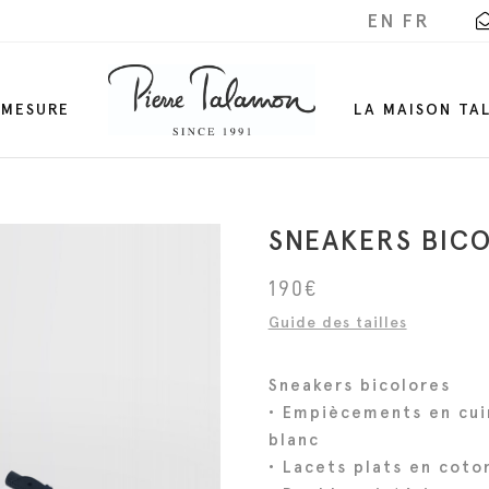
EN
FR
-MESURE
LA MAISON TA
SNEAKERS BIC
190
€
Guide des tailles
Sneakers bicolores
• Empiècements en cuir
blanc
• Lacets plats en coto