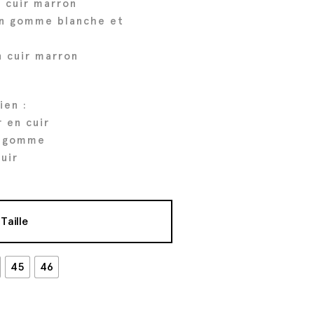
n cuir marron
en gomme blanche et
n cuir marron
ien :
r en cuir
n gomme
uir
Taille
45
46
t