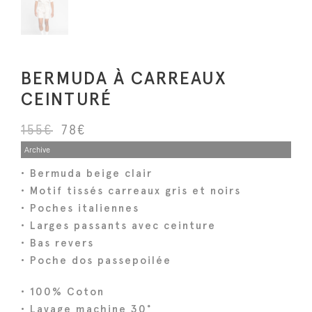
BERMUDA À CARREAUX
CEINTURÉ
L
L
155
€
78
€
e
e
Archive
p
p
• Bermuda beige clair
r
r
• Motif tissés carreaux gris et noirs
i
i
• Poches italiennes
x
x
• Larges passants avec ceinture
i
a
• Bas revers
n
c
• Poche dos passepoilée
i
t
• 100% Coton
t
u
• Lavage machine 30°