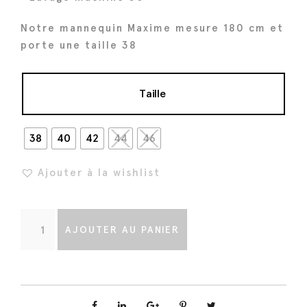
i
e
a
l
Notre mannequin Maxime mesure 180 cm et
l
e
porte une taille 38
é
s
t
t
Taille
a
i
:
t
7
38
40
42
44
46
8
:
€
Ajouter à la wishlist
1
.
5
q
5
AJOUTER AU PANIER
u
€
a
.
n
t