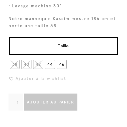
i
e
• Lavage machine 30°
a
l
l
e
Notre mannequin Kassim mesure 186 cm et
é
s
porte une taille 38
t
t
a
Taille
i
:
t
8
0
38
40
42
44
46
:
€
1
.
Ajouter à la wishlist
6
0
q
€
AJOUTER AU PANIER
u
.
a
n