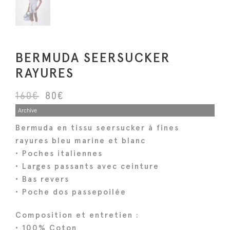
BERMUDA SEERSUCKER
RAYURES
L
L
160
€
80
€
e
e
Archive
p
p
Bermuda en tissu seersucker à fines
r
r
rayures bleu marine et blanc
i
i
• Poches italiennes
x
x
• Larges passants avec ceinture
i
a
• Bas revers
n
c
• Poche dos passepoilée
i
t
Composition et entretien :
t
u
• 100% Coton