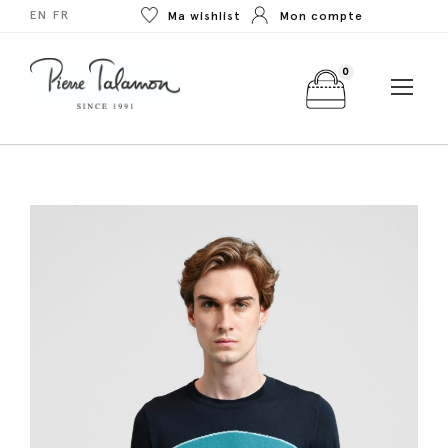
EN
FR
Ma wishlist
Mon compte
0