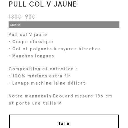
PULL COL V JAUNE
L
L
180
€
90
€
e
e
Archive
p
p
Pull col V jaune
r
r
• Coupe classique
i
i
• Col et poignets à rayures blanches
x
x
• Manches longues
i
a
Composition et entretien :
n
c
• 100% mérinos extra fin
i
t
• Lavage machine laine délicat
t
u
i
e
Notre mannequin Edouard mesure 186 cm
a
l
et porte une taille M
l
e
é
s
Taille
t
t