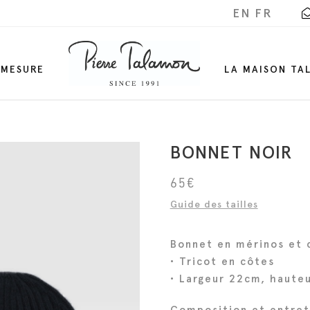
EN
FR
-MESURE
LA MAISON TA
BONNET NOIR
65
€
Guide des tailles
Bonnet en mérinos et 
• Tricot en côtes
• Largeur 22cm, haute
Composition et entret