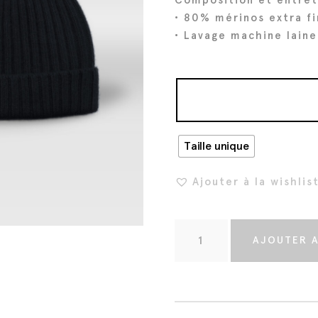
• 80% mérinos extra f
• Lavage machine laine
Taille unique
Ajouter à la wishlis
q
AJOUTER A
u
a
n
t