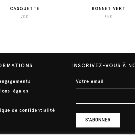
CASQUETTE
BONNET VERT
70
€
65
€
C
e
p
r
o
ORMATIONS
INSCRIVEZ-VOUS À 
d
u
engagements
Votre email
i
t
ions légales
a
p
tique de confidentialité
l
u
s