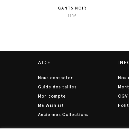
GANTS NOIR
110
€
C
C
e
e
p
p
r
r
o
o
AIDE
INF
d
d
u
u
Nous contacter
Nos 
i
i
t
t
Guide des tailles
Ment
a
a
Mon compte
CGV
p
p
Ma Wishlist
Poli
l
l
Anciennes Collections
u
u
s
s