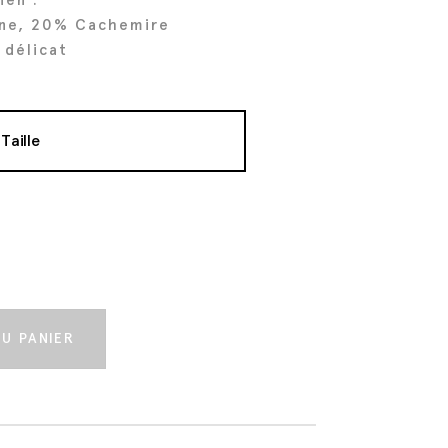
ine, 20% Cachemire
 délicat
Taille
t
U PANIER