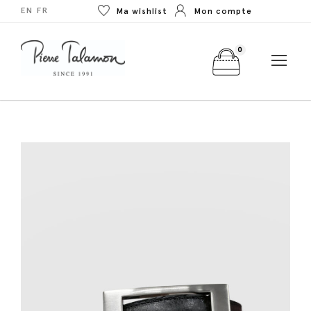
EN
FR
Ma wishlist
Mon compte
0