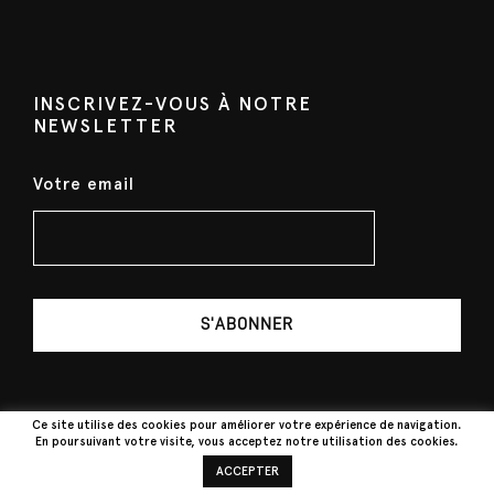
o
o
i
i
n
n
a
a
s
s
t
t
p
p
i
i
INSCRIVEZ-VOUS À NOTRE
e
e
NEWSLETTER
o
o
u
u
n
n
v
v
Votre email
s
s
e
e
.
.
n
n
L
L
t
t
e
e
ê
ê
s
s
t
t
o
o
r
r
p
p
e
e
t
t
c
c
i
i
Ce site utilise des cookies pour améliorer votre expérience de navigation.
En poursuivant votre visite, vous acceptez notre utilisation des cookies.
h
h
o
o
ACCEPTER
o
o
n
n