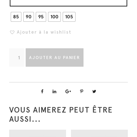
85
90
95
100
105
Ajouter à la wishlist
q
AJOUTER AU PANIER
u
a
n
t
i
t
VOUS AIMEREZ PEUT ÊTRE
é
AUSSI...
d
e
C