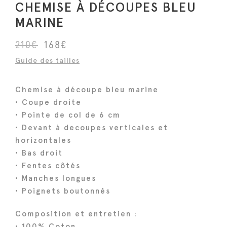
CHEMISE À DÉCOUPES BLEU
MARINE
L
L
210
€
168
€
e
e
Guide des tailles
p
p
r
r
Chemise à découpe bleu marine
i
i
• Coupe droite
x
x
• Pointe de col de 6 cm
i
a
• Devant à decoupes verticales et
n
c
horizontales
i
t
• Bas droit
• Fentes côtés
t
u
• Manches longues
i
e
• Poignets boutonnés
a
l
l
e
Composition et entretien :
é
s
• 100% Coton