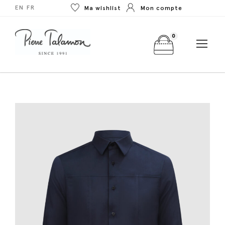
EN
FR
Ma wishlist
Mon compte
0