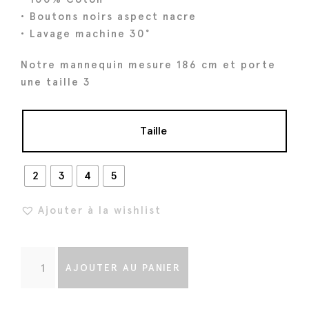
t
t
• Boutons noirs aspect nacre
a
• Lavage machine 30°
i
:
Notre mannequin mesure 186 cm et porte
t
1
une taille 3
6
:
8
2
€
Taille
1
.
0
2
3
4
5
€
.
Ajouter à la wishlist
q
AJOUTER AU PANIER
u
a