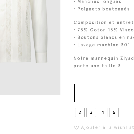
• Manches longues
i
t
• Poignets boutonnés
t
u
Composition et entret
i
e
• 75% Coton 15% Visc
a
l
• Boutons blancs en na
l
e
• Lavage machine 30°
é
s
t
t
Notre mannequin Ziyad
a
porte une taille 3
i
:
t
1
5
:
2
1
€
2
3
4
5
9
.
0
Ajouter à la wishlis
€