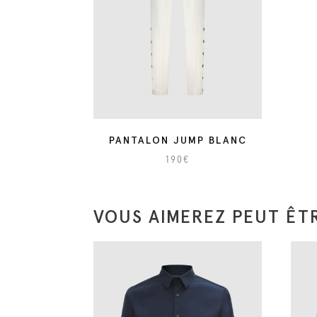
PANTALON JUMP BLANC
190
€
C
e
VOUS AIMEREZ PEUT ÊTR
p
r
o
d
u
i