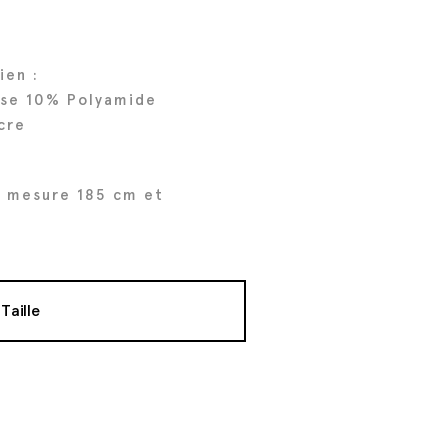
ien :
ose 10% Polyamide
cre
 mesure 185 cm et
Taille
t