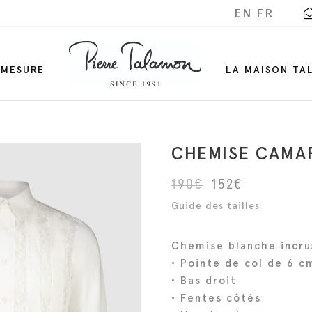
EN
FR
-MESURE
LA MAISON TA
CHEMISE CAMA
L
L
190
€
152
€
e
e
Guide des tailles
p
p
r
r
Chemise blanche incru
i
i
• Pointe de col de 6 c
x
x
• Bas droit
i
a
• Fentes côtés
n
c