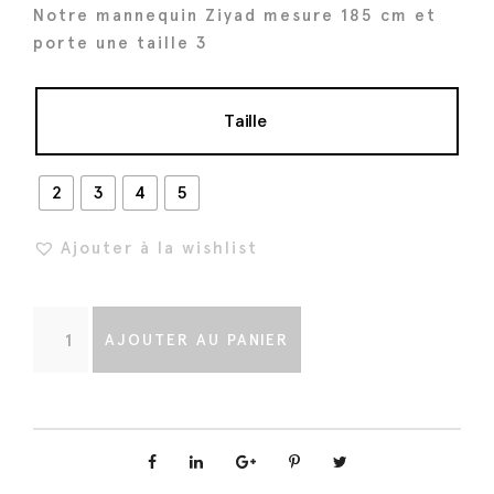
a
Notre mannequin Ziyad mesure 185 cm et
i
:
porte une taille 3
t
1
6
Taille
:
8
2
€
1
.
2
3
4
5
0
Ajouter à la wishlist
€
.
q
AJOUTER AU PANIER
u
a
n
t
i