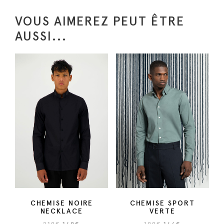
e
VOUS AIMEREZ PEUT ÊTRE
p
AUSSI...
r
o
d
u
i
t
a
p
l
u
s
i
e
CHEMISE NOIRE
CHEMISE SPORT
NECKLACE
VERTE
u
L
L
L
L