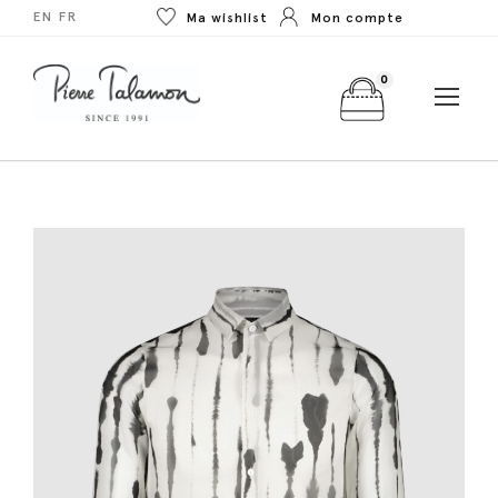
EN
FR
Ma wishlist
Mon compte
0