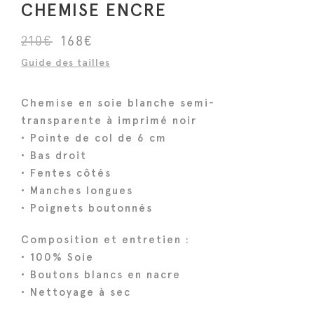
CHEMISE ENCRE
L
L
210
€
168
€
e
e
Guide des tailles
p
p
r
r
Chemise en soie blanche semi-
i
i
transparente à imprimé noir
x
x
• Pointe de col de 6 cm
i
a
• Bas droit
n
c
• Fentes côtés
i
t
• Manches longues
• Poignets boutonnés
t
u
i
e
Composition et entretien :
a
l
• 100% Soie
l
e
• Boutons blancs en nacre
é
s
• Nettoyage à sec
t
t