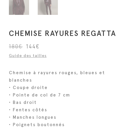
CHEMISE RAYURES REGATTA
L
L
180
€
144
€
e
e
Guide des tailles
p
p
r
r
Chemise à rayures rouges, bleues et
i
i
blanches
x
x
• Coupe droite
i
a
• Pointe de col de 7 cm
n
c
• Bas droit
i
t
• Fentes côtés
• Manches longues
t
u
• Poignets boutonnés
i
e