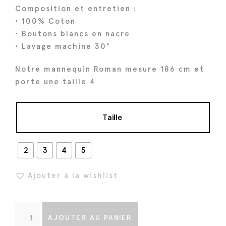
a
l
Composition et entretien :
l
e
• 100% Coton
é
s
• Boutons blancs en nacre
t
t
• Lavage machine 30°
a
i
:
Notre mannequin Roman mesure 186 cm et
porte une taille 4
t
1
4
:
4
Taille
1
€
8
.
2
3
4
5
0
€
Ajouter à la wishlist
.
q
AJOUTER AU PANIER
u