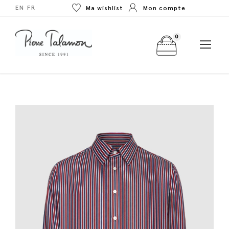
EN
FR
Ma wishlist
Mon compte
0