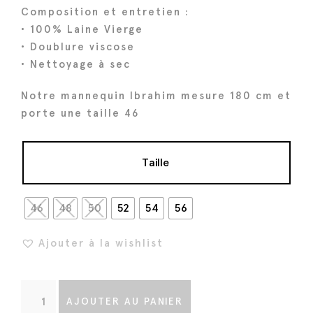
a
l
Composition et entretien :
l
e
• 100% Laine Vierge
é
s
• Doublure viscose
t
t
• Nettoyage à sec
a
i
:
Notre mannequin Ibrahim mesure 180 cm et
porte une taille 46
t
5
2
:
8
Taille
6
€
6
.
46
48
50
52
54
56
0
€
Ajouter à la wishlist
.
q
AJOUTER AU PANIER
u