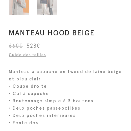
MANTEAU HOOD BEIGE
L
L
660
€
528
€
e
e
Guide des tailles
p
p
r
r
Manteau à capuche en tweed de laine beige
i
i
et bleu clair.
x
x
• Coupe droite
i
a
• Col à capuche
n
c
• Boutonnage simple à 3 boutons
i
t
• Deux poches passepoilées
• Deux poches intérieures
t
u
• Fente dos
i
e