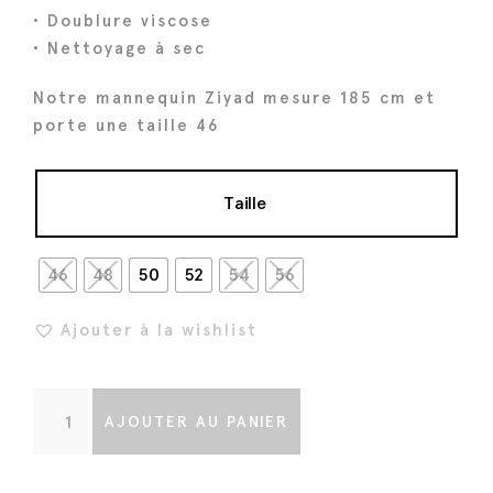
a
• Doublure viscose
i
:
• Nettoyage à sec
t
3
Notre mannequin Ziyad mesure 185 cm et
9
porte une taille 46
:
2
4
€
9
.
Taille
0
€
46
48
50
52
54
56
.
Ajouter à la wishlist
q
AJOUTER AU PANIER
u
a
n