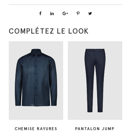
t
i
t
COMPLÉTEZ LE LOOK
é
d
e
B
L
O
U
S
O
N
B
O
M
CHEMISE RAYURES
PANTALON JUMP