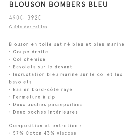
BLOUSON BOMBERS BLEU
L
L
490
€
392
€
e
e
Guide des tailles
p
p
r
r
Blouson en toile satiné bleu et bleu marine
i
i
• Coupe droite
x
x
• Col chemise
i
a
• Bavolets sur le devant
n
c
• Incrustation bleu marine sur le col et les
i
t
bavolets
• Bas en bord-côte rayé
t
u
• Fermeture à zip
i
e
• Deux poches passepoilées
a
l
• Deux poches intérieures
l
e
é
s
Composition et entretien :
t
t
• 57% Coton 43% Viscose