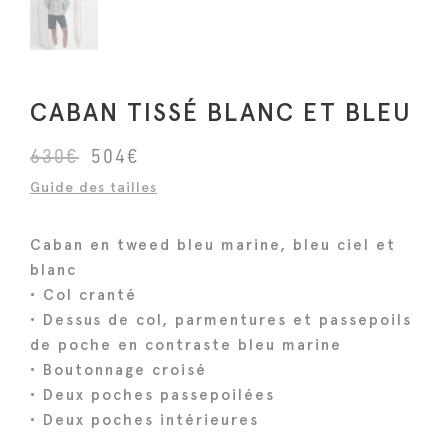
CABAN TISSÉ BLANC ET BLEU
L
L
630
€
504
€
e
e
Guide des tailles
p
p
r
r
Caban en tweed bleu marine, bleu ciel et
i
i
blanc
x
x
• Col cranté
i
a
• Dessus de col, parmentures et passepoils
n
c
de poche en contraste bleu marine
i
t
• Boutonnage croisé
• Deux poches passepoilées
t
u
• Deux poches intérieures
i
e