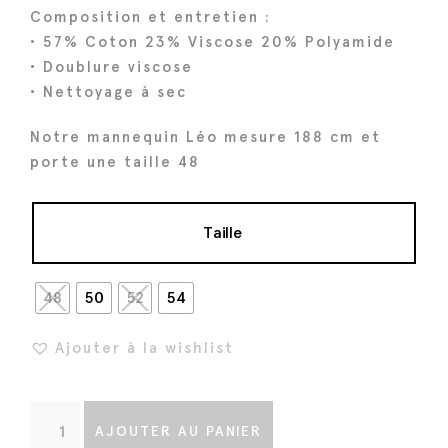
a
l
Composition et entretien :
l
e
• 57% Coton 23% Viscose 20% Polyamide
é
s
• Doublure viscose
t
t
• Nettoyage à sec
a
i
:
Notre mannequin Léo mesure 188 cm et
porte une taille 48
t
5
0
:
4
Taille
6
€
3
.
48
50
52
54
0
€
Ajouter à la wishlist
.
q
AJOUTER AU PANIER
u