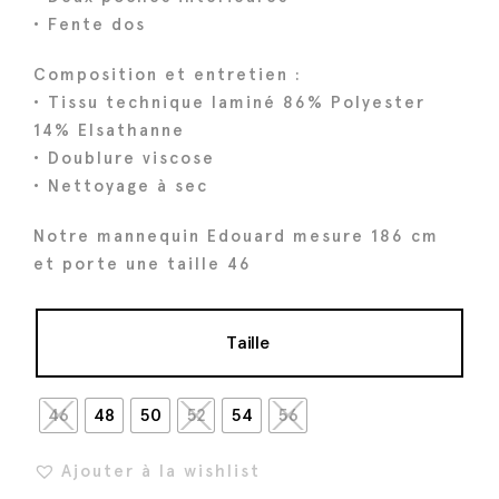
a
l
• Fente dos
l
e
é
s
Composition et entretien :
t
t
• Tissu technique laminé 86% Polyester
a
14% Elsathanne
i
:
• Doublure viscose
t
3
• Nettoyage à sec
4
Notre mannequin Edouard mesure 186 cm
:
4
et porte une taille 46
4
€
3
.
0
Taille
€
.
46
48
50
52
54
56
Ajouter à la wishlist