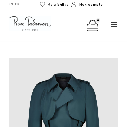
EN
FR
Ma wishlist
Mon compte
0