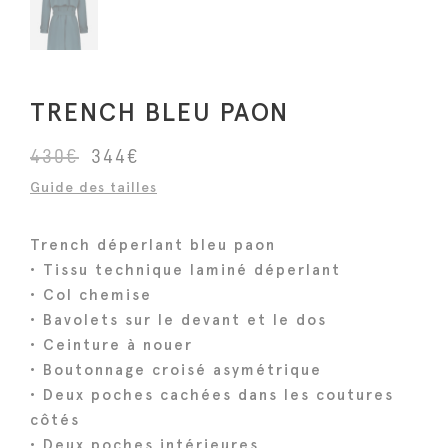
TRENCH BLEU PAON
L
L
430
€
344
€
e
e
Guide des tailles
p
p
r
r
Trench déperlant bleu paon
i
i
• Tissu technique laminé déperlant
x
x
• Col chemise
i
a
• Bavolets sur le devant et le dos
n
c
• Ceinture à nouer
i
t
• Boutonnage croisé asymétrique
• Deux poches cachées dans les coutures
t
u
côtés
i
e
• Deux poches intérieures