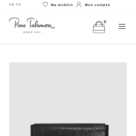
EN
FR
Ma wishlist
Mon compte
0