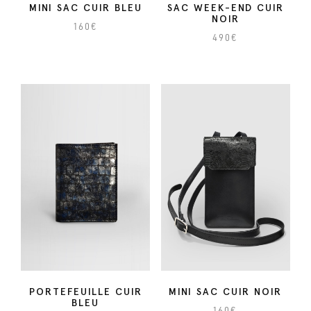
MINI SAC CUIR BLEU
SAC WEEK-END CUIR
r
NOIR
160
€
N
490
€
o
i
r
PORTEFEUILLE CUIR
MINI SAC CUIR NOIR
BLEU
160
€