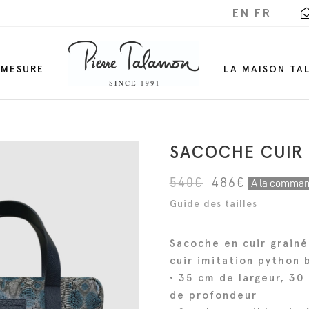
EN
FR
-MESURE
LA MAISON TA
SACOCHE CUIR
L
L
540
€
486
€
A la comman
e
e
Guide des tailles
p
p
r
r
Sacoche en cuir grainé
i
i
cuir imitation python 
x
x
• 35 cm de largeur, 30
i
a
de profondeur
n
c