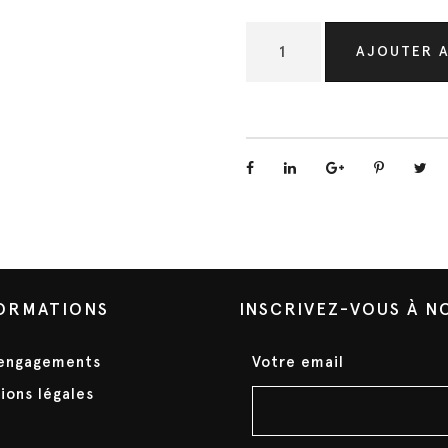
.
q
AJOUTER A
u
a
n
t
i
t
é
d
e
S
ORMATIONS
INSCRIVEZ-VOUS À 
A
C
engagements
Votre email
O
ions légales
C
H