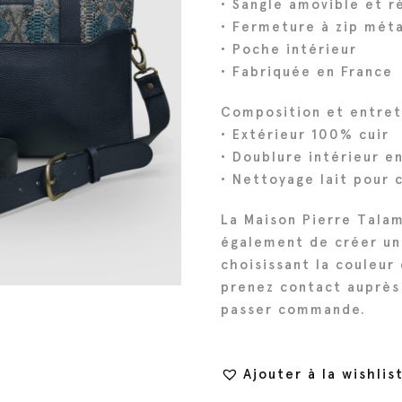
• Sangle amovible et r
i
t
• Fermeture à zip méta
• Poche intérieur
t
u
• Fabriquée en France
i
e
a
l
Composition et entret
l
e
• Extérieur 100% cuir
é
s
• Doublure intérieur e
t
t
• Nettoyage lait pour c
a
i
:
La Maison Pierre Tala
également de créer un
t
4
choisissant la couleur 
8
prenez contact auprès
:
6
passer commande.
5
€
4
.
0
Ajouter à la wishlis
€