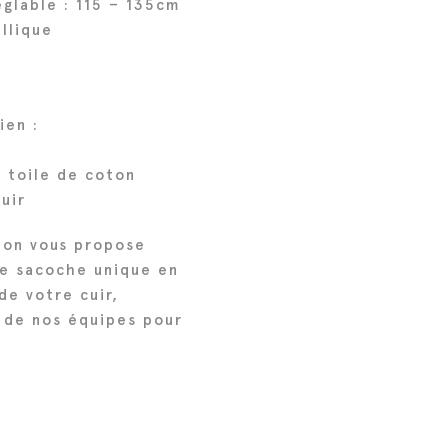
églable : 115 – 135cm
llique
ien :
n toile de coton
uir
mon vous propose
e sacoche unique en
de votre cuir,
 de nos équipes pour
t