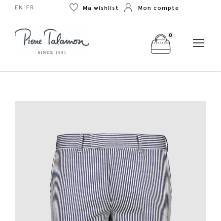
EN
FR
Ma wishlist
Mon compte
0