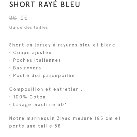
SHORT RAYÉ BLEU
L
L
0
€
0
€
e
e
Guide des tailles
p
p
r
r
Short en jersey à rayures bleu et blanc
i
i
• Coupe ajustée
x
x
• Poches italiennes
i
a
• Bas revers
n
c
• Poche dos passepoilée
i
t
Composition et entretien :
t
u
• 100% Coton
i
e
• Lavage machine 30°
a
l
l
e
Notre mannequin Ziyad mesure 185 cm et
é
s
porte une taille 38
t
t