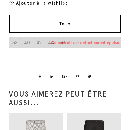
Ajouter à la wishlist
a
i
:
t
0
Taille
€
:
.
38
0
40
42
44
46
Ce produit est actuellement épuisé.
€
.
VOUS AIMEREZ PEUT ÊTRE
AUSSI...