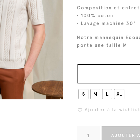
Composition et entret
• 100% coton
• Lavage machine 30°
Notre mannequin Edou
porte une taille M
S
M
L
XL
Ajouter à la wishlis
q
AJOUTER A
u