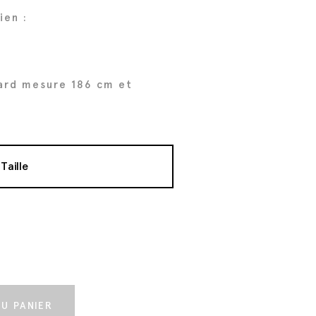
ien :
ard mesure 186 cm et
Taille
t
U PANIER