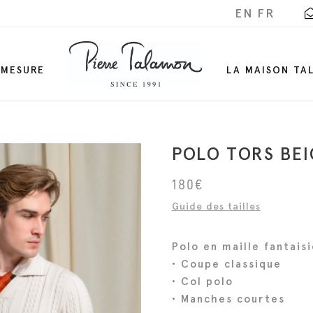
EN
FR
-MESURE
LA MAISON TA
POLO TORS BEI
180
€
Guide des tailles
Polo en maille fantais
• Coupe classique
• Col polo
• Manches courtes