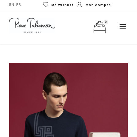
EN
FR
Ma wishlist
Mon compte
0