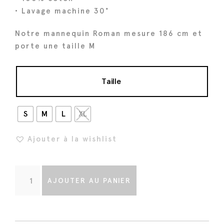
i
e
• Lavage machine 30°
a
l
l
e
Notre mannequin Roman mesure 186 cm et
é
s
porte une taille M
t
t
a
Taille
i
:
t
1
4
S
M
L
XL
:
4
1
€
Ajouter à la wishlist
8
.
0
q
€
AJOUTER AU PANIER
u
.
a
n