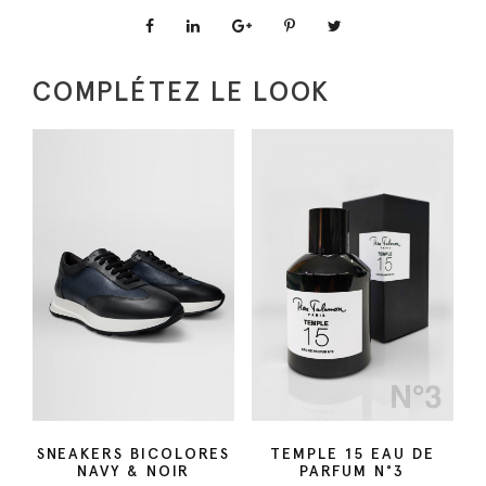
t
i
t
COMPLÉTEZ LE LOOK
é
d
e
T
-
s
h
i
r
t
j
e
r
SNEAKERS BICOLORES
TEMPLE 15 EAU DE
NAVY & NOIR
PARFUM N°3
s