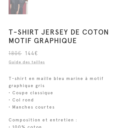
T-SHIRT JERSEY DE COTON
MOTIF GRAPHIQUE
L
L
180
€
144
€
e
e
Guide des tailles
p
p
r
r
T-shirt en maille bleu marine à motif
i
i
graphique gris
x
x
• Coupe classique
i
a
• Col rond
n
c
• Manches courtes
i
t
Composition et entretien :
t
u
• 100% coton