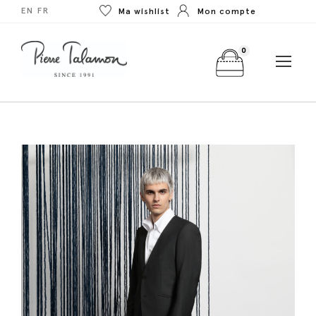
EN
FR
Ma wishlist
Mon compte
0