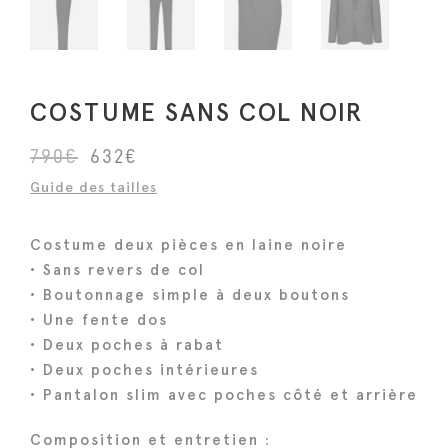
COSTUME SANS COL NOIR
L
L
790
€
632
€
e
e
Guide des tailles
p
p
r
r
Costume deux pièces en laine noire
i
i
• Sans revers de col
x
x
• Boutonnage simple à deux boutons
i
a
• Une fente dos
n
c
• Deux poches à rabat
i
t
• Deux poches intérieures
• Pantalon slim avec poches côté et arrière
t
u
i
e
Composition et entretien :