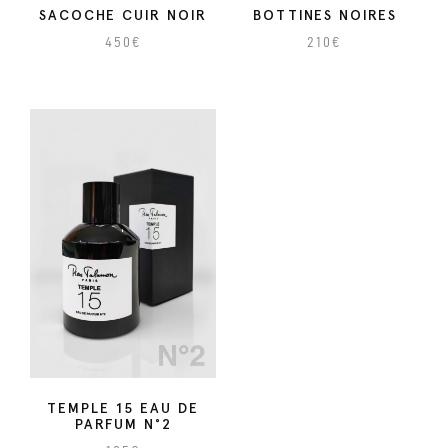
N
SACOCHE CUIR NOIR
BOTTINES NOIRES
S
450
€
210
€
C
C
O
e
L
p
N
r
O
o
I
d
R
u
i
t
a
p
l
u
TEMPLE 15 EAU DE
s
PARFUM N°2