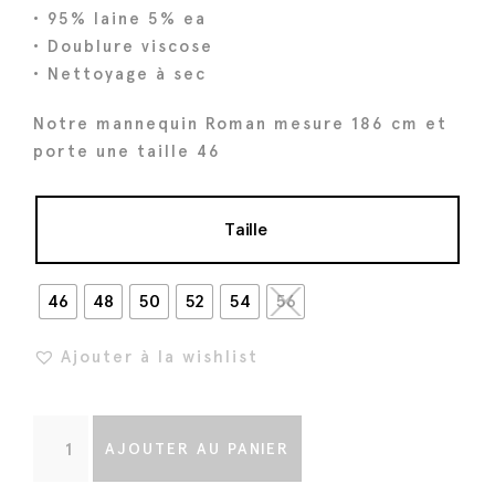
a
l
• 95% laine 5% ea
l
e
• Doublure viscose
é
s
• Nettoyage à sec
t
t
a
Notre mannequin Roman mesure 186 cm et
i
:
porte une taille 46
t
6
3
Taille
:
2
7
€
9
.
46
48
50
52
54
56
0
Ajouter à la wishlist
€
.
q
AJOUTER AU PANIER
u
a