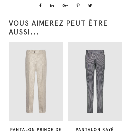
i
t
VOUS AIMEREZ PEUT ÊTRE
é
AUSSI...
d
e
B
E
R
M
U
D
A
X
A
V
I
PANTALON PRINCE DE
PANTALON RAYÉ