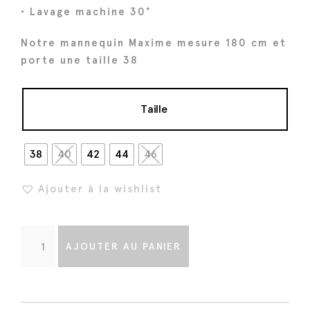
a
l
• Lavage machine 30°
l
e
é
s
Notre mannequin Maxime mesure 180 cm et
t
t
porte une taille 38
a
i
:
Taille
t
1
2
:
0
38
40
42
44
46
1
€
5
.
Ajouter à la wishlist
0
€
q
.
AJOUTER AU PANIER
u
a
n
t