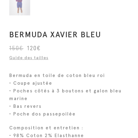
BERMUDA XAVIER BLEU
L
L
150
€
120
€
e
e
Guide des tailles
p
p
r
r
Bermuda en toile de coton bleu roi
i
i
• Coupe ajustée
x
x
• Poches côtés à 3 boutons et galon bleu
i
a
marine
n
c
• Bas revers
i
t
• Poche dos passepoilée
t
u
Composition et entretien :
i
e
• 98% Coton 2% Elasthanne