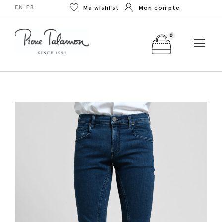
EN
FR
Ma wishlist
Mon compte
0