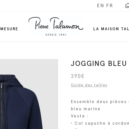
EN
FR
-MESURE
LA MAISON TA
JOGGING BLEU
390
€
Guide des tailles
Ensemble deux pièces 
bleu marine
Veste :
• Col capuche à cordo