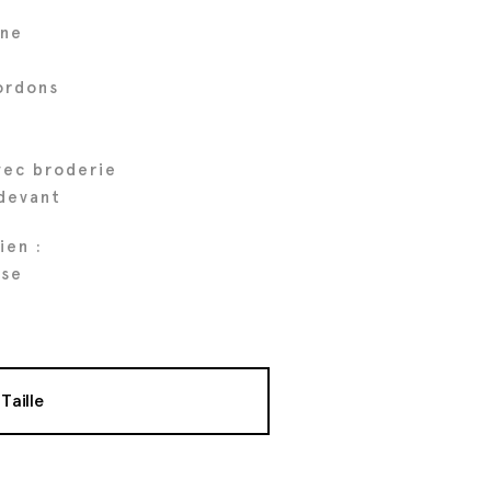
ine
cordons
vec broderie
 devant
ien :
ose
Taille