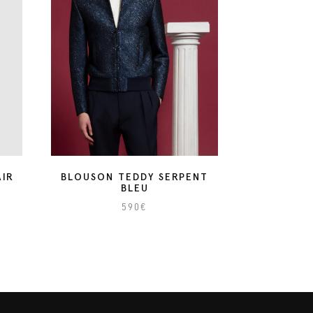
IR
BLOUSON TEDDY SERPENT
BLEU
590
€
C
e
p
r
o