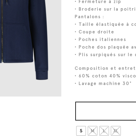
• Fermeture à zip
• Broderie sur la poitr
Pantalons :
• Taille élastiquée à 
• Coupe droite
• Poches italiennes
• Poche dos plaquée a
• Plis surpiqués sur le
Composition et entret
• 60% coton 40% visc
• Lavage machine 30°
S
M
L
XL