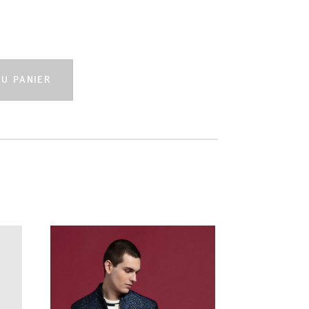
t
U PANIER