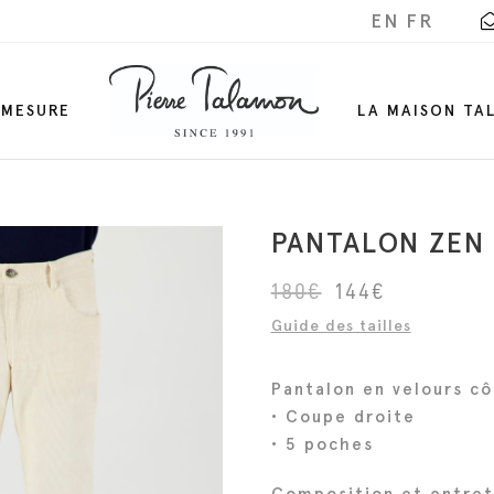
EN
FR
-MESURE
LA MAISON TA
PANTALON ZEN
L
L
180
€
144
€
e
e
Guide des tailles
p
p
r
r
Pantalon en velours cô
i
i
• Coupe droite
x
x
• 5 poches
i
a
Composition et entret
n
c