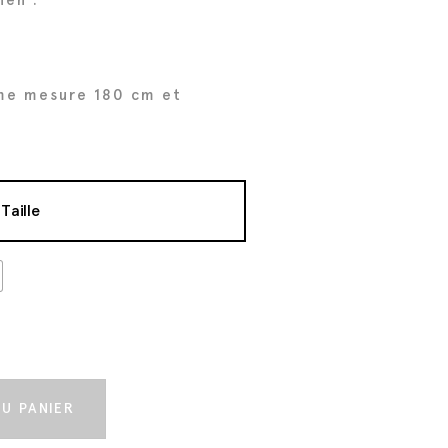
me mesure 180 cm et
Taille
t
U PANIER