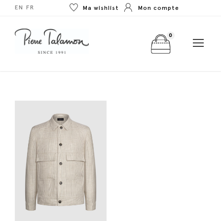
EN
FR
Ma wishlist
Mon compte
0