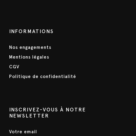
u
i
:
s
t
4
i
1
e
:
6
INFORMATIONS
5
€
u
2
.
r
Nos engagements
0
s
€
Mentions légales
v
.
CGV
a
r
Politique de confidentialité
i
a
t
i
INSCRIVEZ-VOUS À NOTRE
NEWSLETTER
o
n
Votre email
s