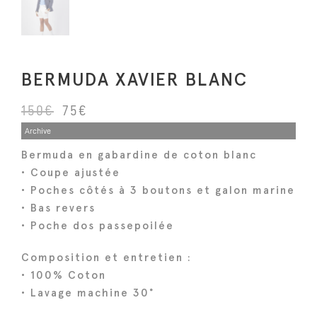
BERMUDA XAVIER BLANC
L
L
150
€
75
€
e
e
Archive
p
p
Bermuda en gabardine de coton blanc
r
r
• Coupe ajustée
i
i
• Poches côtés à 3 boutons et galon marine
x
x
• Bas revers
i
a
• Poche dos passepoilée
n
c
Composition et entretien :
i
t
• 100% Coton
t
u
• Lavage machine 30°
i
e