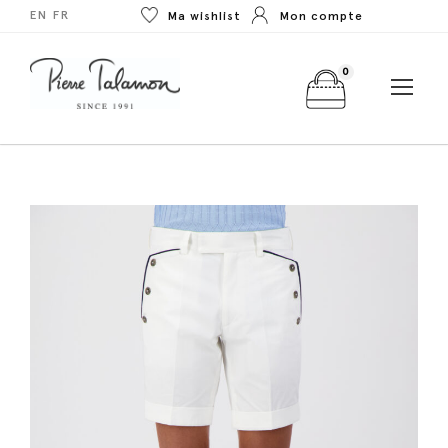
EN
FR
Ma wishlist
Mon compte
0