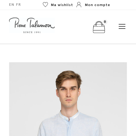
EN
FR
Ma wishlist
Mon compte
0