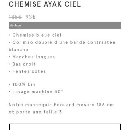
CHEMISE AYAK CIEL
L
L
185
€
93
€
e
e
Archive
p
p
• Chemise bleue ciel
r
r
• Col mao doublé d’une bande contrastée
i
i
blanche
x
x
• Manches longues
i
a
• Bas droit
n
c
• Fentes côtés
i
t
• 100% Lin
t
u
• Lavage machine 30°
i
e
a
l
Notre mannequin Edouard mesure 186 cm
l
e
et porte une taille 3.
é
s
t
t