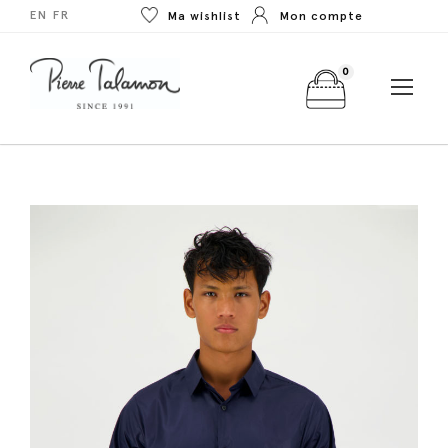
EN
FR
Ma wishlist
Mon compte
0