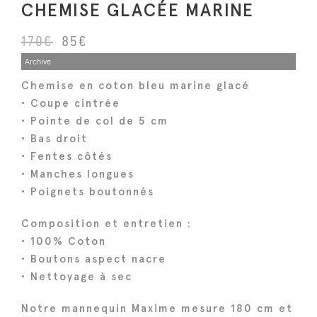
CHEMISE GLACÉE MARINE
L
L
170
€
85
€
e
e
Archive
p
p
Chemise en coton bleu marine glacé
r
r
• Coupe cintrée
i
i
• Pointe de col de 5 cm
x
x
• Bas droit
i
a
• Fentes côtés
n
c
• Manches longues
i
t
• Poignets boutonnés
t
u
Composition et entretien :
i
e
• 100% Coton
a
l
• Boutons aspect nacre
l
e
• Nettoyage à sec
é
s
t
t
Notre mannequin Maxime mesure 180 cm et