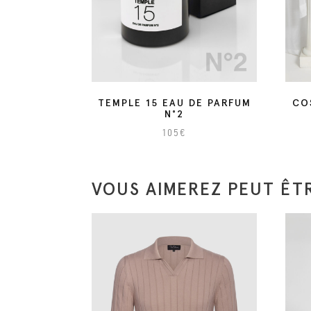
TEMPLE 15 EAU DE PARFUM
CO
N°2
105
€
C
e
p
VOUS AIMEREZ PEUT ÊTR
r
o
d
u
i
t