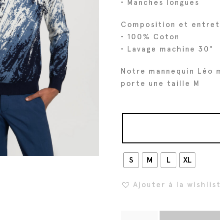
• Manches longues
i
t
Composition et entret
t
u
• 100% Coton
i
e
• Lavage machine 30°
a
l
l
e
Notre mannequin Léo 
é
s
porte une taille M
t
t
a
i
:
t
1
6
S
M
:
L
8
XL
2
€
Ajouter à la wishlis
1
.
0
€
q