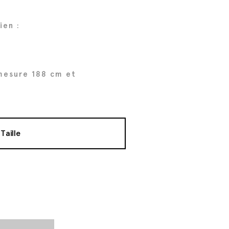
ien :
mesure 188 cm et
Taille
t