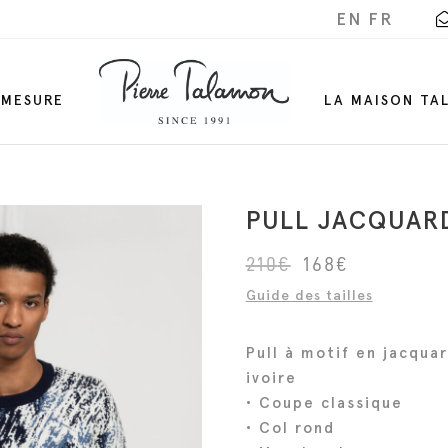
EN
FR
-MESURE
LA MAISON TA
PULL JACQUAR
L
L
210
€
168
€
e
e
Guide des tailles
p
p
r
r
Pull à motif en jacqua
i
i
ivoire
x
x
• Coupe classique
i
a
• Col rond
n
c