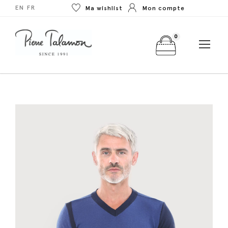
EN
FR
Ma wishlist
Mon compte
0