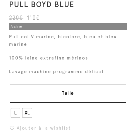
PULL BOYD BLUE
L
L
220
€
110
€
e
e
Archive
p
p
Pull col V marine, bicolore, bleu et bleu
r
r
marine
i
i
x
x
100% laine extrafine mérinos
i
a
Lavage machine programme délicat
n
c
i
t
t
u
Taille
i
e
a
l
L
XL
l
e
é
s
Ajouter à la wishlist
t
t