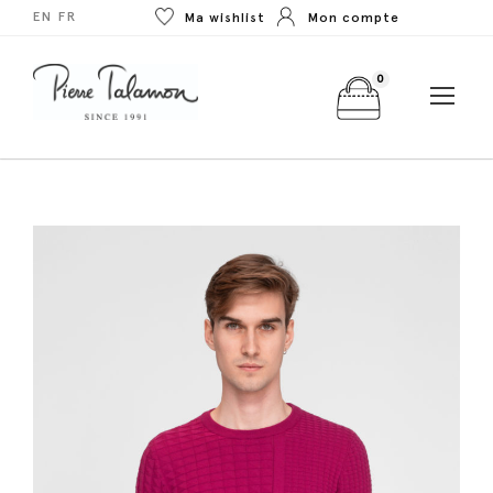
EN
FR
Ma wishlist
Mon compte
0