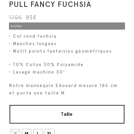
PULL FANCY FUCHSIA
L
L
170
€
85
€
e
e
Archive
p
p
• Col rond fuchsia
r
r
• Manches longues
i
i
• Motif points fantaisies géométriques
x
x
• 70% Coton 30% Polyamide
i
a
• Lavage machine 30°
n
c
i
t
Notre mannequin Edouard mesure 186 cm
t
u
et porte une taille M
i
e
a
l
l
e
Taille
é
s
t
t
S
M
L
XL