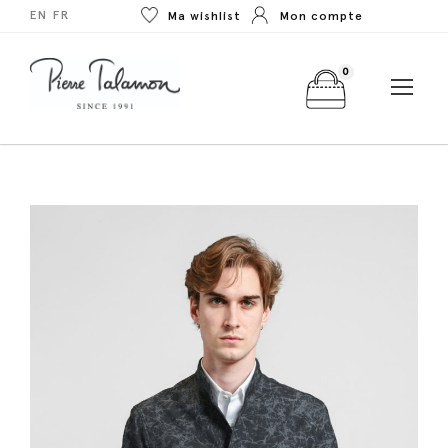
EN
FR
Ma wishlist
Mon compte
0