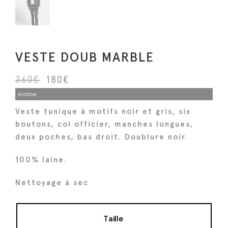
VESTE DOUB MARBLE
L
L
360
€
180
€
e
e
Archive
p
p
Veste tunique à motifs noir et gris, six
r
r
boutons, col officier, manches longues,
i
i
deux poches, bas droit. Doublure noir.
x
x
100% laine.
i
a
n
c
Nettoyage à sec
i
t
t
u
i
e
Taille