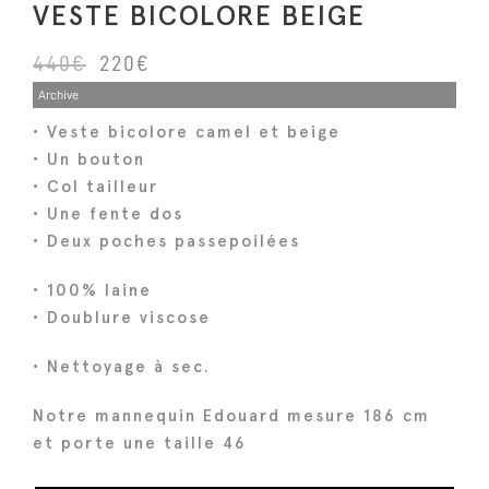
VESTE BICOLORE BEIGE
L
L
440
€
220
€
e
e
Archive
p
p
• Veste bicolore camel et beige
r
r
• Un bouton
i
i
• Col tailleur
x
x
• Une fente dos
i
a
• Deux poches passepoilées
n
c
• 100% laine
i
t
• Doublure viscose
t
u
i
e
• Nettoyage à sec.
a
l
l
e
Notre mannequin Edouard mesure 186 cm
é
s
et porte une taille 46
t
t