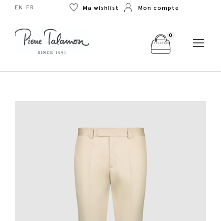
EN
FR
Ma wishlist
Mon compte
0