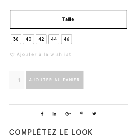
Taille
38
40
42
44
46
Ajouter à la wishlist
q
AJOUTER AU PANIER
u
a
n
t
i
t
COMPLÉTEZ LE LOOK
é