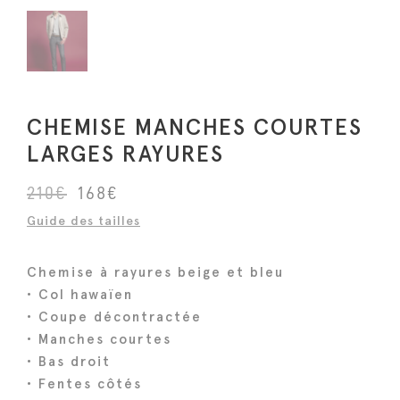
CHEMISE MANCHES COURTES
LARGES RAYURES
L
L
210
€
168
€
e
e
Guide des tailles
p
p
r
r
Chemise à rayures beige et bleu
i
i
• Col hawaïen
x
x
• Coupe décontractée
i
a
• Manches courtes
n
c
• Bas droit
i
t
• Fentes côtés