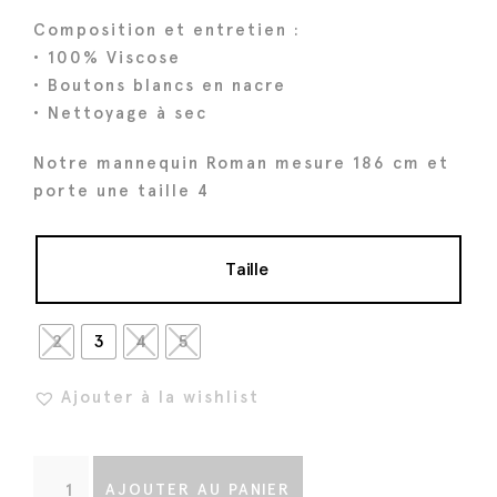
t
u
Composition et entretien :
i
e
• 100% Viscose
a
l
• Boutons blancs en nacre
l
e
• Nettoyage à sec
é
s
t
t
Notre mannequin Roman mesure 186 cm et
a
porte une taille 4
i
:
t
1
Taille
6
:
8
2
€
2
3
4
5
1
.
Ajouter à la wishlist
0
€
.
q
AJOUTER AU PANIER