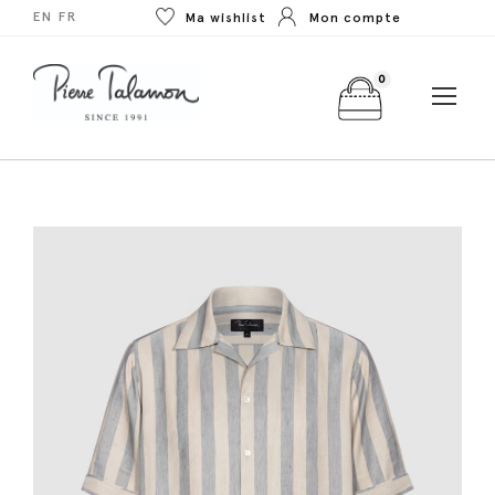
EN
FR
Ma wishlist
Mon compte
0