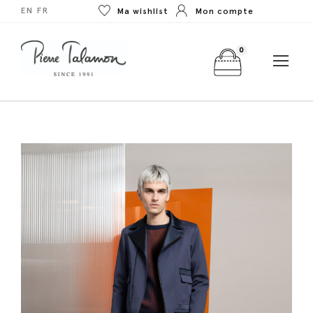
EN
FR
Ma wishlist
Mon compte
0