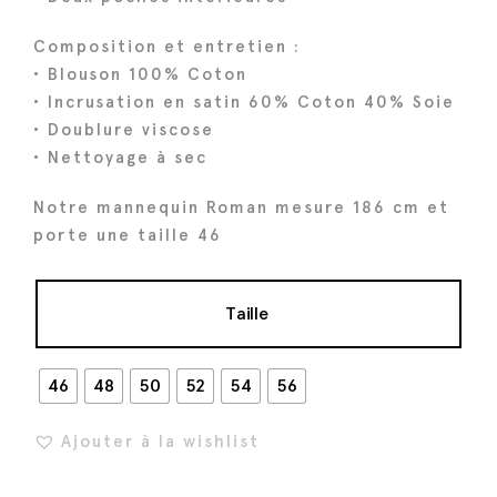
a
l
l
e
Composition et entretien :
é
s
• Blouson 100% Coton
t
t
• Incrusation en satin 60% Coton 40% Soie
a
• Doublure viscose
i
:
• Nettoyage à sec
t
3
Notre mannequin Roman mesure 186 cm et
9
porte une taille 46
:
2
4
€
9
.
Taille
0
€
46
48
50
52
54
56
.
Ajouter à la wishlist