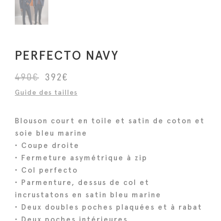
PERFECTO NAVY
L
L
490
€
392
€
e
e
Guide des tailles
p
p
r
r
Blouson court en toile et satin de coton et
i
i
soie bleu marine
x
x
• Coupe droite
i
a
• Fermeture asymétrique à zip
n
c
• Col perfecto
i
t
• Parmenture, dessus de col et
incrustatons en satin bleu marine
t
u
• Deux doubles poches plaquées et à rabat
i
e
• Deux poches intérieures