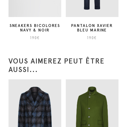
O
N
A
SNEAKERS BICOLORES
PANTALON XAVIER
NAVY & NOIR
BLEU MARINE
V
Y
190
€
190
€
C
C
e
e
VOUS AIMEREZ PEUT ÊTRE
p
p
AUSSI...
r
r
o
o
d
d
u
u
i
i
t
t
a
a
p
p