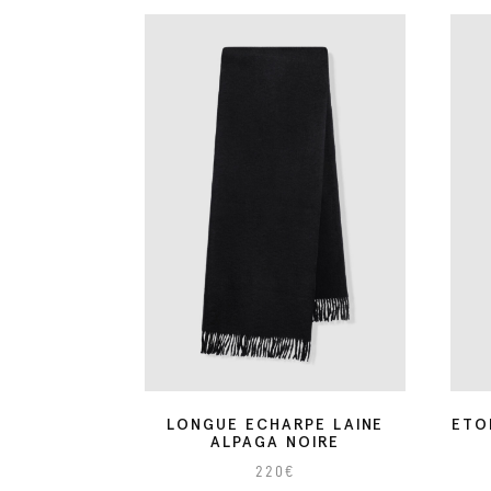
LONGUE ECHARPE LAINE
ETO
ALPAGA NOIRE
220
€
C