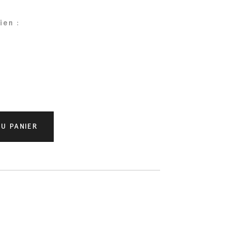
ien :
t
U PANIER