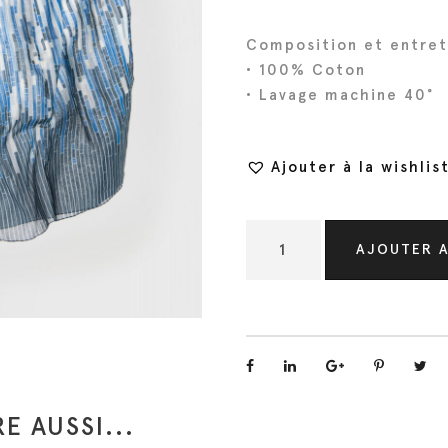
Composition et entret
• 100% Coton
• Lavage machine 40°
Ajouter à la wishlis
q
AJOUTER A
u
a
n
t
i
t
E AUSSI...
é