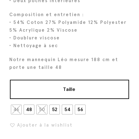
• Deux poches intérieures
i
e
a
l
Composition et entretien :
l
e
• 54% Coton 27% Polyamide 12% Polyester
é
s
5% Acrylique 2% Viscose
t
t
• Doublure viscose
a
• Nettoyage à sec
i
:
Notre mannequin Léo mesure 188 cm et
t
4
porte une taille 48
9
:
6
6
€
Taille
2
.
0
46
48
50
52
54
56
€
.
Ajouter à la wishlist