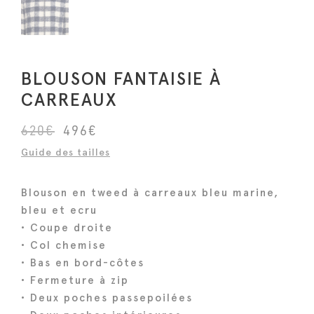
BLOUSON FANTAISIE À
CARREAUX
L
L
620
€
496
€
e
e
Guide des tailles
p
p
r
r
Blouson en tweed à carreaux bleu marine,
i
i
bleu et ecru
x
x
• Coupe droite
i
a
• Col chemise
n
c
• Bas en bord-côtes
i
t
• Fermeture à zip
• Deux poches passepoilées
t
u