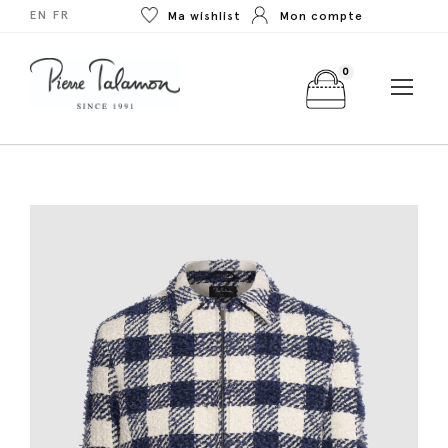
EN
FR
Ma wishlist
Mon compte
0