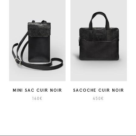
N
O
I
R
MINI SAC CUIR NOIR
SACOCHE CUIR NOIR
160
€
450
€