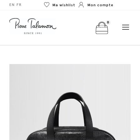
EN
FR
Ma wishlist
Mon compte
0