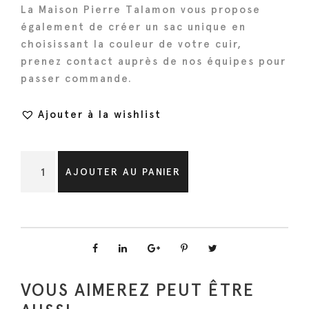
La Maison Pierre Talamon vous propose
également de créer un sac unique en
choisissant la couleur de votre cuir,
prenez contact auprès de nos équipes pour
passer commande.
Ajouter à la wishlist
q
AJOUTER AU PANIER
u
a
n
t
i
t
VOUS AIMEREZ PEUT ÊTRE
é
d