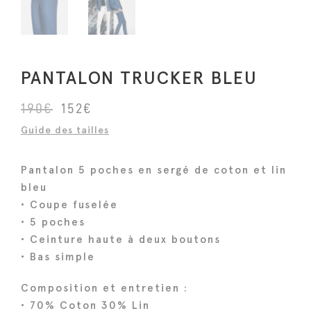
PANTALON TRUCKER BLEU
L
L
190
€
152
€
e
e
Guide des tailles
p
p
r
r
Pantalon 5 poches en sergé de coton et lin
i
i
bleu
x
x
• Coupe fuselée
i
a
• 5 poches
n
c
• Ceinture haute à deux boutons
i
t
• Bas simple
t
u
Composition et entretien :
i
e
• 70% Coton 30% Lin