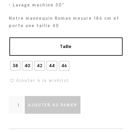
a
l
• Lavage machine 30°
l
e
é
s
Notre mannequin Roman mesure 186 cm et
t
t
porte une taille 40
a
i
:
Taille
t
1
5
:
2
38
40
42
44
46
1
€
9
.
Ajouter à la wishlist
0
€
q
.
AJOUTER AU PANIER
u
a
n
t