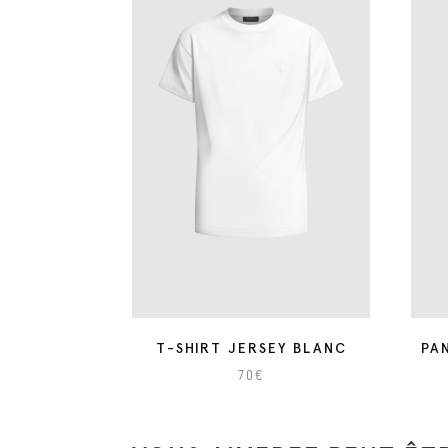
T-SHIRT JERSEY BLANC
PA
70
€
C
C
e
e