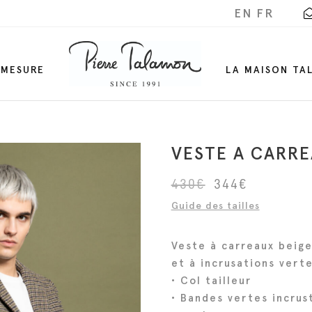
EN
FR
-MESURE
LA MAISON TA
VESTE A CARR
L
L
430
€
344
€
e
e
Guide des tailles
p
p
r
r
Veste à carreaux beige
i
i
et à incrusations vert
x
x
• Col tailleur
i
a
• Bandes vertes incrus
n
c