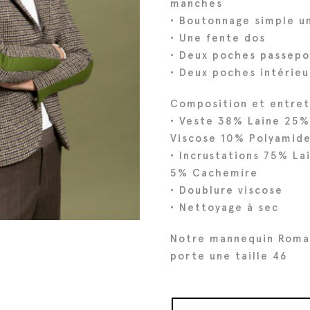
manches
i
t
• Boutonnage simple u
• Une fente dos
t
u
• Deux poches passepo
i
e
• Deux poches intérieu
a
l
l
e
Composition et entret
é
s
• Veste 38% Laine 25%
t
t
Viscose 10% Polyamid
a
• Incrustations 75% La
i
:
5% Cachemire
t
3
• Doublure viscose
4
• Nettoyage à sec
:
4
Notre mannequin Roma
4
€
porte une taille 46
3
.
0
€