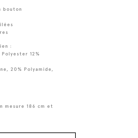
n bouton
ilées
res
ien :
 Polyester 12%
e
ine, 20% Polyamide,
n mesure 186 cm et