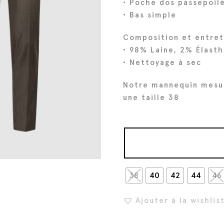
• Poche dos passepoil
i
t
• Bas simple
t
u
Composition et entret
i
e
• 98% Laine, 2% Élast
a
l
• Nettoyage à sec
l
e
é
s
Notre mannequin mesu
t
t
une taille 38
a
i
:
t
1
7
:
6
38
40
42
44
46
2
€
2
.
Ajouter à la wishlis
0
€