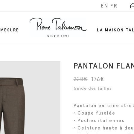
EN
FR
-MESURE
LA MAISON TA
PANTALON FLA
L
L
220
€
176
€
e
e
Guide des tailles
p
p
r
r
Pantalon en laine stre
i
i
• Coupe fuselée
x
x
• Poches italiennes
i
a
• Ceinture haute à de
n
c