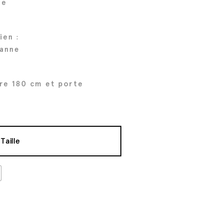
ée
ien :
hanne
re 180 cm et porte
Taille
t