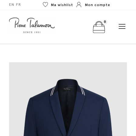
EN
FR
Ma wishlist
Mon compte
0