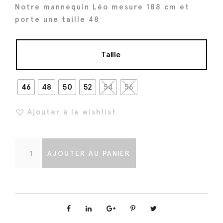
Notre mannequin Léo mesure 188 cm et
porte une taille 48
Taille
46
48
50
52
54
56
Ajouter à la wishlist
q
AJOUTER AU PANIER
u
a
n
t
i