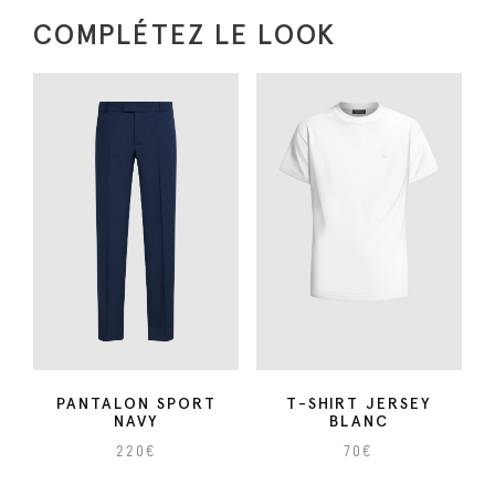
t
COMPLÉTEZ LE LOOK
é
d
e
V
e
s
t
e
C
o
l
S
p
PANTALON SPORT
T-SHIRT JERSEY
NAVY
BLANC
o
r
220
€
70
€
t
C
C