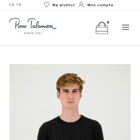
EN
FR
Ma wishlist
Mon compte
0