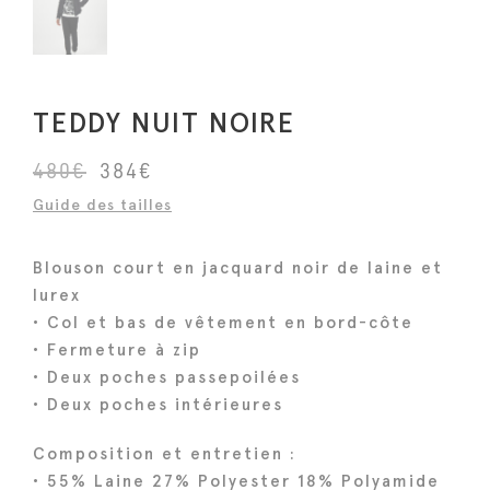
TEDDY NUIT NOIRE
L
L
480
€
384
€
e
e
Guide des tailles
p
p
r
r
Blouson court en jacquard noir de laine et
i
i
lurex
x
x
• Col et bas de vêtement en bord-côte
i
a
• Fermeture à zip
n
c
• Deux poches passepoilées
i
t
• Deux poches intérieures
t
u
Composition et entretien :
i
e
• 55% Laine 27% Polyester 18% Polyamide