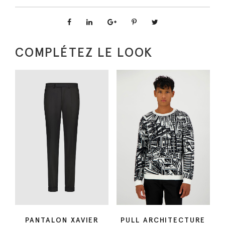
t
i
t
COMPLÉTEZ LE LOOK
é
d
e
T
e
d
d
y
n
u
i
t
n
PANTALON XAVIER
PULL ARCHITECTURE