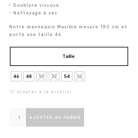
a
l
• Doublure viscose
l
e
• Nettoyage à sec
é
s
t
t
Notre mannequin Maxime mesure 180 cm et
a
porte une taille 46
i
:
t
3
Taille
8
:
4
4
€
46
48
50
52
54
56
8
.
Ajouter à la wishlist
0
€
.
q
AJOUTER AU PANIER
u
a
n