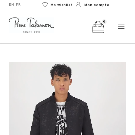
EN
FR
Ma wishlist
Mon compte
0