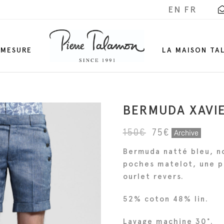
EN
FR
-MESURE
LA MAISON TA
BERMUDA XAVIE
L
L
150
€
75
€
Archive
e
e
Bermuda natté bleu, noi
p
p
poches matelot, une p
r
r
ourlet revers.
i
i
x
x
52% coton 48% lin.
i
a
Lavage machine 30°.
n
c