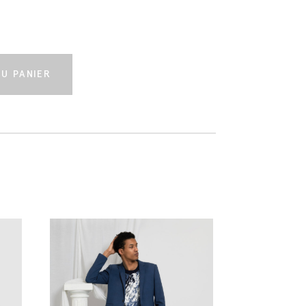
t
U PANIER