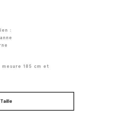
ien :
hanne
rne
 mesure 185 cm et
Taille