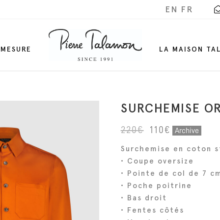
EN
FR
-MESURE
LA MAISON TA
SURCHEMISE O
L
L
220
€
110
€
Archive
e
e
Surchemise en coton s
p
p
• Coupe oversize
r
r
• Pointe de col de 7 c
i
i
• Poche poitrine
x
x
• Bas droit
i
a
• Fentes côtés
n
c