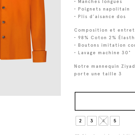
• Manches longues
i
t
• Poignets napolitain
• Plis d’aisance dos
t
u
i
e
Composition et entret
a
l
• 98% Coton 2% Élast
l
e
• Boutons imitation co
é
s
• Lavage machine 30°
t
t
a
Notre mannequin Ziyad
i
:
porte une taille 3
t
1
1
:
0
2
€
2
.
2
3
4
5
0
€