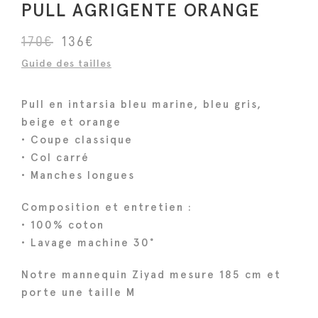
PULL AGRIGENTE ORANGE
L
L
170
€
136
€
e
e
Guide des tailles
p
p
r
r
Pull en intarsia bleu marine, bleu gris,
i
i
beige et orange
x
x
• Coupe classique
i
a
• Col carré
n
c
• Manches longues
i
t
Composition et entretien :
t
u
• 100% coton
i
e
• Lavage machine 30°
a
l
l
e
Notre mannequin Ziyad mesure 185 cm et
é
s
porte une taille M
t
t