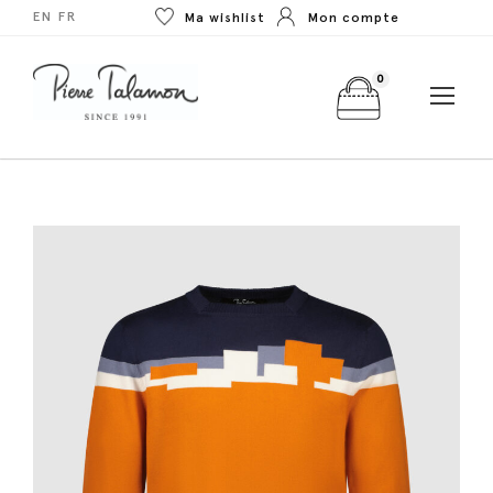
EN
FR
Ma wishlist
Mon compte
0