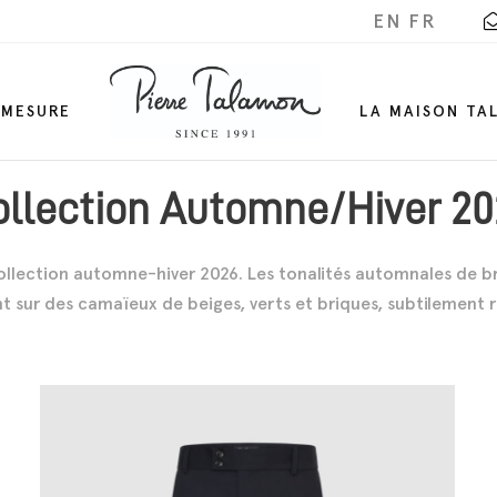
EN
FR
-MESURE
LA MAISON TA
ollection Automne/Hiver 20
e collection automne-hiver 2026. Les tonalités automnales de br
nt sur des camaïeux de beiges, verts et briques, subtilement 